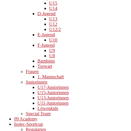
U15
U14
D-Jugend
U13
U12
U12/2
E-Jugend
U10
F-Jugend
U9
U8
Bambinis
Torwart
Frauen
1. Mannschaft
Juniorinnen
U17-Juniorinnen
U15-Juniorinnen
U13-Juniorinnen
U11-Juniorinnen
Löwenkids
Special Team
09 Academy
Isotec-Sportcup
Regularien