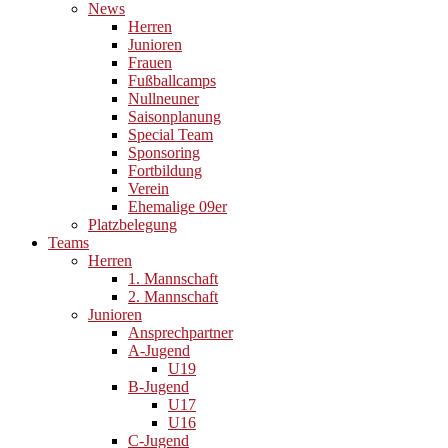
News
Herren
Junioren
Frauen
Fußballcamps
Nullneuner
Saisonplanung
Special Team
Sponsoring
Fortbildung
Verein
Ehemalige 09er
Platzbelegung
Teams
Herren
1. Mannschaft
2. Mannschaft
Junioren
Ansprechpartner
A-Jugend
U19
B-Jugend
U17
U16
C-Jugend