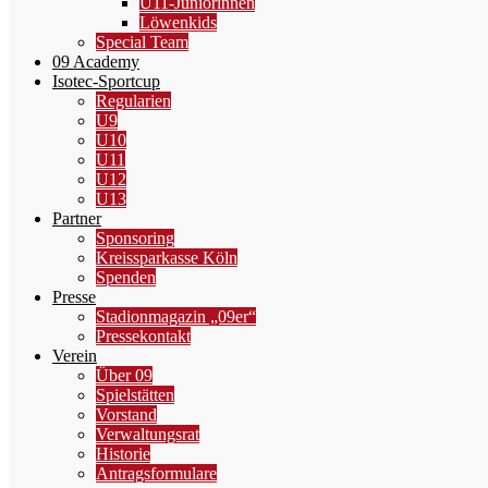
U11-Juniorinnen
Löwenkids
Special Team
09 Academy
Isotec-Sportcup
Regularien
U9
U10
U11
U12
U13
Partner
Sponsoring
Kreissparkasse Köln
Spenden
Presse
Stadionmagazin „09er“
Pressekontakt
Verein
Über 09
Spielstätten
Vorstand
Verwaltungsrat
Historie
Antragsformulare