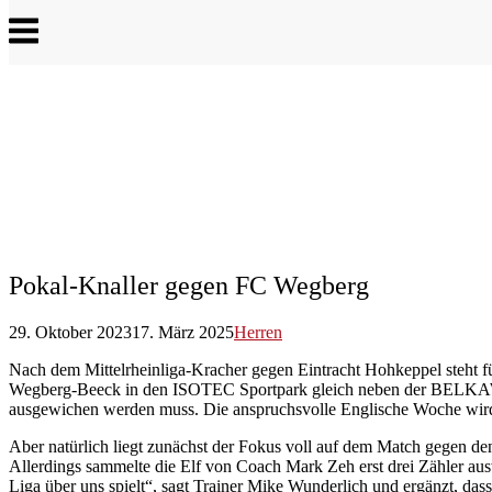
Menu
Pokal-Knaller gegen FC Wegberg
29. Oktober 2023
17. März 2025
Herren
Nach dem Mittelrheinliga-Kracher gegen Eintracht Hohkeppel steht 
Wegberg-Beeck in den ISOTEC Sportpark gleich neben der BELKAW Ar
ausgewichen werden muss. Die anspruchsvolle Englische Woche wird 
Aber natürlich liegt zunächst der Fokus voll auf dem Match gegen den
Allerdings sammelte die Elf von Coach Mark Zeh erst drei Zähler au
Liga über uns spielt“, sagt Trainer Mike Wunderlich und ergänzt, das