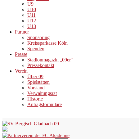
U9
U10
U11
U12
U13
Partner
Sponsoring
Kreissparkasse Köln
Spenden
Presse
Stadionmagazin „09er“
Pressekontakt
Verein
Über 09
Spielstätten
Vorstand
Verwaltungsrat
Historie
Antragsformulare
Skip
to
content