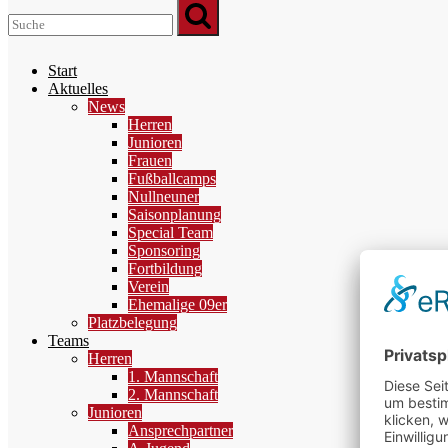
Start
Aktuelles
News
Herren
Junioren
Frauen
Fußballcamps
Nullneuner
Saisonplanung
Special Team
Sponsoring
Fortbildung
Verein
Ehemalige 09er
Platzbelegung
Teams
Herren
1. Mannschaft
2. Mannschaft
Junioren
Ansprechpartner