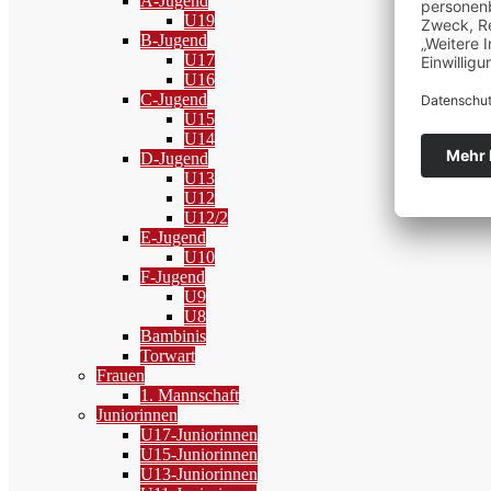
A-Jugend
U19
B-Jugend
U17
U16
C-Jugend
U15
U14
D-Jugend
U13
U12
U12/2
E-Jugend
U10
F-Jugend
U9
U8
Bambinis
Torwart
Frauen
1. Mannschaft
Juniorinnen
U17-Juniorinnen
U15-Juniorinnen
U13-Juniorinnen