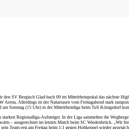
für den SV Bergisch Glad-bach 09 im Mittelrheinpokal das nächste Hi
ena. Allerdings ist der Naturrasen vom Freitagabend stark ramponie
am Sonntag (15 Uhr) in der Mittelrheinliga beim TuS Königsdorf komp
 starken Regionalliga-Aufsteiger. In der Liga sammelten die Wegberger 
swärts – ausgerechnet im letzten Match beim SC Wiedenbrück. „Wir fre
s sein Team erst am Freitag beim 1:1 gegen Hohkeppel wieder gezeigt h