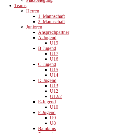
Platzbelegung
Teams
Herren
1. Mannschaft
2. Mannschaft
Junioren
Ansprechpartner
A-Jugend
U19
B-Jugend
U17
U16
C-Jugend
U15
U14
D-Jugend
U13
U12
U12/2
E-Jugend
U10
F-Jugend
U9
U8
Bambinis