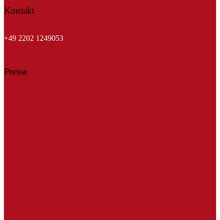
Kontakt
+49 2202 22010
+49 2202 1249053
info@bergischgladbach09.de
Presse
+49 2202 22010
presse@bergischgladbach09.de
Kreissparkasse Köln
ICS Druck
SteinGruppe