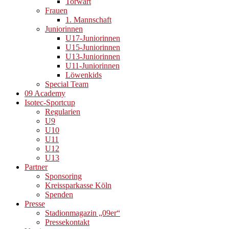
Torwart
Frauen
1. Mannschaft
Juniorinnen
U17-Juniorinnen
U15-Juniorinnen
U13-Juniorinnen
U11-Juniorinnen
Löwenkids
Special Team
09 Academy
Isotec-Sportcup
Regularien
U9
U10
U11
U12
U13
Partner
Sponsoring
Kreissparkasse Köln
Spenden
Presse
Stadionmagazin „09er“
Pressekontakt