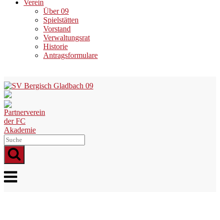
Verein
Über 09
Spielstätten
Vorstand
Verwaltungsrat
Historie
Antragsformulare
Skip
to
content
Menu