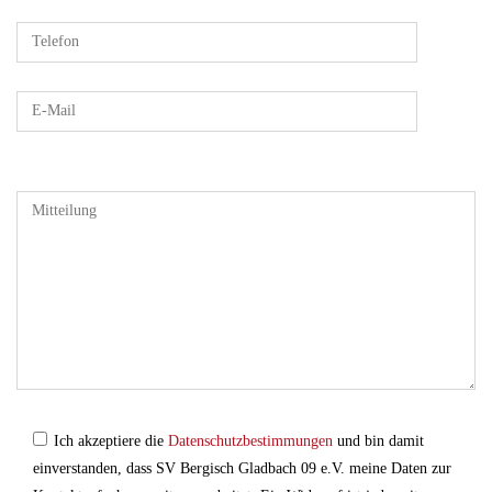
B
i
t
t
e
l
a
s
s
e
Ich akzeptiere die
Datenschutzbestimmungen
und bin damit
d
einverstanden, dass SV Bergisch Gladbach 09 e.V. meine Daten zur
i