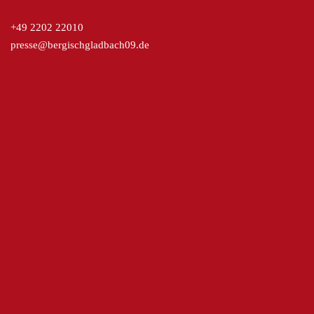
+49 2202 22010
presse@bergischgladbach09.de
Kreissparkasse Köln
ICS Druck
SteinGruppe