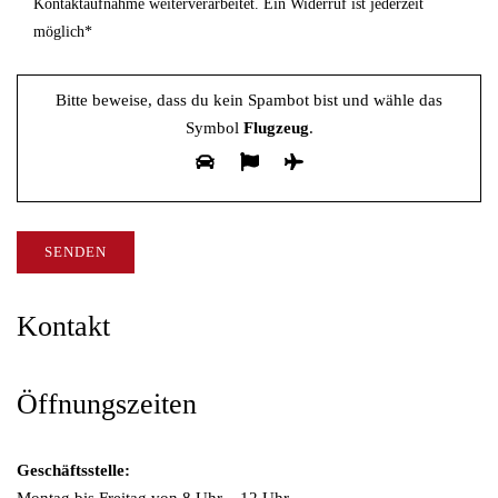
Kontaktaufnahme weiterverarbeitet. Ein Widerruf ist jederzeit
e
möglich*
s
e
s
Bitte beweise, dass du kein Spambot bist und wähle das
F
Symbol
Flugzeug
.
e
l
d
l
e
e
Kontakt
r
.
Öffnungszeiten
Geschäftsstelle: