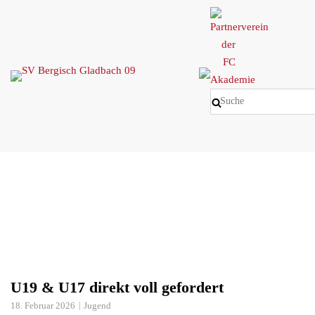
Skip
to
content
U19 & U17 direkt voll gefordert
18. Februar 2026
Jugend