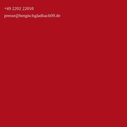
+49 2202 22010
presse@bergischgladbach09.de
Kreissparkasse Köln
ICS Druck
SteinGruppe
reloga