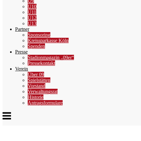
U9
U10
U11
U12
U13
Partner
Sponsoring
Kreissparkasse Köln
Spenden
Presse
Stadionmagazin „09er“
Pressekontakt
Verein
Über 09
Spielstätten
Vorstand
Verwaltungsrat
Historie
Antragsformulare
Menu