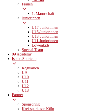
Frauen
1. Mannschaft
Juniorinnen
U17-Juniorinnen
U15-Juniorinnen
U13-Juniorinnen
U11-Juniorinnen
Löwenkids
Special Team
09 Academy
Isotec-Sportcup
Regularien
U9
U10
U11
U12
U13
Partner
Sponsoring
Kreissparkasse Köln