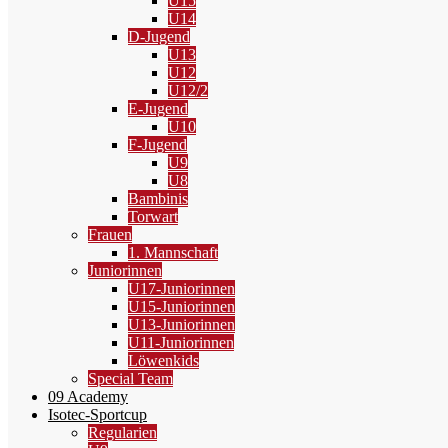
U15
U14
D-Jugend
U13
U12
U12/2
E-Jugend
U10
F-Jugend
U9
U8
Bambinis
Torwart
Frauen
1. Mannschaft
Juniorinnen
U17-Juniorinnen
U15-Juniorinnen
U13-Juniorinnen
U11-Juniorinnen
Löwenkids
Special Team
09 Academy
Isotec-Sportcup
Regularien