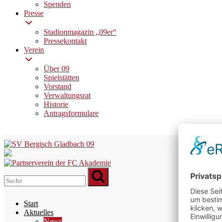
Spenden
Presse
Stadionmagazin „09er“
Pressekontakt
Verein
Über 09
Spielstätten
Vorstand
Verwaltungsrat
Historie
Antragsformulare
Skip
to
content
Start
Aktuelles
News