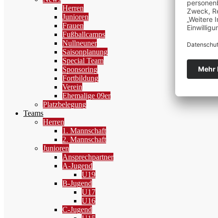
Herren
Junioren
Frauen
Fußballcamps
Nullneuner
Saisonplanung
Special Team
Sponsoring
Fortbildung
Verein
Ehemalige 09er
Platzbelegung
Teams
Herren
1. Mannschaft
2. Mannschaft
Junioren
Ansprechpartner
A-Jugend
U19
B-Jugend
U17
U16
C-Jugend