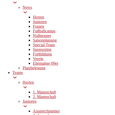
News
Herren
Junioren
Frauen
Fußballcamps
Nullneuner
Saisonplanung
Special Team
Sponsoring
Fortbildung
Verein
Ehemalige 09er
Platzbelegung
Teams
Herren
1. Mannschaft
2. Mannschaft
Junioren
Ansprechpartner