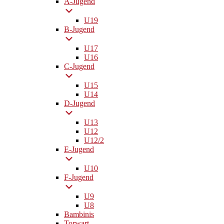
A-Jugend
U19
B-Jugend
U17
U16
C-Jugend
U15
U14
D-Jugend
U13
U12
U12/2
E-Jugend
U10
F-Jugend
U9
U8
Bambinis
Torwart