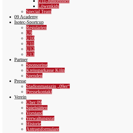
U11-Juniorinnen
Löwenkids
Special Team
09 Academy
Isotec-Sportcup
Regularien
U9
U10
U11
U12
U13
Partner
Sponsoring
Kreissparkasse Köln
Spenden
Presse
Stadionmagazin „09er“
Pressekontakt
Verein
Über 09
Spielstätten
Vorstand
Verwaltungsrat
Historie
Antragsformulare