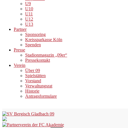
U9
U10
U11
U12
U13
Partner
Sponsoring
Kreissparkasse Köln
Spenden
Presse
Stadionmagazin „09er“
Pressekontakt
Verein
Über 09
Spielstätten
Vorstand
Verwaltungsrat
Historie
Antragsformulare
Skip
to
content