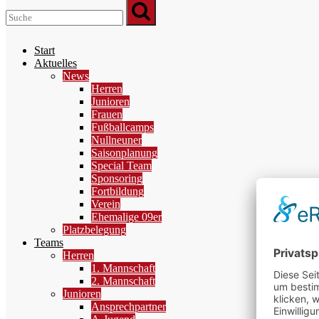
Start
Aktuelles
News
Herren
Junioren
Frauen
Fußballcamps
Nullneuner
Saisonplanung
Special Team
Sponsoring
Fortbildung
Verein
Ehemalige 09er
Platzbelegung
Teams
Herren
1. Mannschaft
2. Mannschaft
Junioren
Ansprechpartner