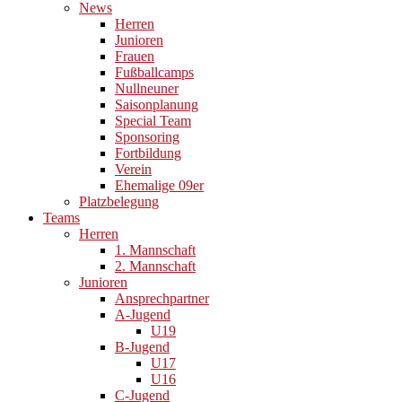
News
Herren
Junioren
Frauen
Fußballcamps
Nullneuner
Saisonplanung
Special Team
Sponsoring
Fortbildung
Verein
Ehemalige 09er
Platzbelegung
Teams
Herren
1. Mannschaft
2. Mannschaft
Junioren
Ansprechpartner
A-Jugend
U19
B-Jugend
U17
U16
C-Jugend