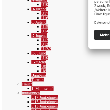
A-Jugend
U19
B-Jugend
U17
U16
C-Jugend
U15
U14
D-Jugend
U13
U12
U12/2
E-Jugend
U10
F-Jugend
U9
U8
Bambinis
Torwart
Frauen
1. Mannschaft
Juniorinnen
U17-Juniorinnen
U15-Juniorinnen
U13-Juniorinnen