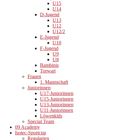
U15
U14
D-Jugend
U13
U12
U12/2
E-Jugend
U10
F-Jugend
U9
U8
Bambinis
Torwart
Frauen
1. Mannschaft
Juniorinnen
U17-Juniorinnen
U15-Juniorinnen
U13-Juniorinnen
U11-Juniorinnen
Löwenkids
Special Team
09 Academy
Isotec-Sportcup
Regularien