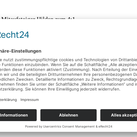
n Mitaufsteiger Hilden zum 4:1
09 erwartet den VfB Hilden zum nächsten Härtetest
r als nur ein Testspiel