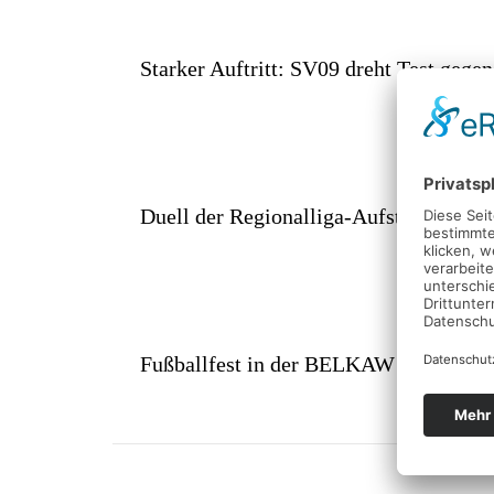
Starker Auftritt: SV09 dreht Test gege
Duell der Regionalliga-Aufsteiger: SV
Fußballfest in der BELKAW Arena – Meh