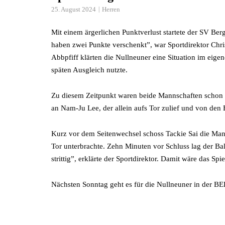
25. August 2024
Herren
Mit einem ärgerlichen Punktverlust startete der SV Ber
haben zwei Punkte verschenkt”, war Sportdirektor Chri
Abbpfiff klärten die Nullneuner eine Situation im eige
späten Ausgleich nutzte.
Zu diesem Zeitpunkt waren beide Mannschaften schon de
an Nam-Ju Lee, der allein aufs Tor zulief und von den 
Kurz vor dem Seitenwechsel schoss Tackie Sai die Man
Tor unterbrachte. Zehn Minuten vor Schluss lag der Ball
strittig”, erklärte der Sportdirektor. Damit wäre das
Nächsten Sonntag geht es für die Nullneuner in der B