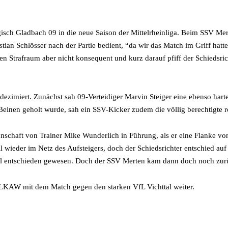
gisch Gladbach 09 in die neue Saison der Mittelrheinliga. Beim SSV Me
stian Schlösser nach der Partie bedient, “da wir das Match im Griff ha
nen Strafraum aber nicht konsequent und kurz darauf pfiff der Schiedsri
zimiert. Zunächst sah 09-Verteidiger Marvin Steiger eine ebenso harte
Beinen geholt wurde, sah ein SSV-Kicker zudem die völlig berechtigte r
nschaft von Trainer Mike Wunderlich in Führung, als er eine Flanke vo
 wieder im Netz des Aufsteigers, doch der Schiedsrichter entschied auf 
 Spiel entschieden gewesen. Doch der SSV Merten kam dann doch noch zur
ELKAW mit dem Match gegen den starken VfL Vichttal weiter.