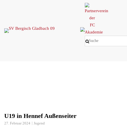
Skip
to
content
U19 in Hennef Außenseiter
27. Februar 2024
Jugend