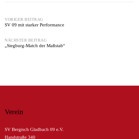
Post
VORIGER BEITRAG
SV 09 mit starker Performance
navigation
NÄCHSTER BEITRAG
„Siegburg-Match der Maßstab“
Verein
SV Bergisch Gladbach 09 e.V.
Handstraße 340