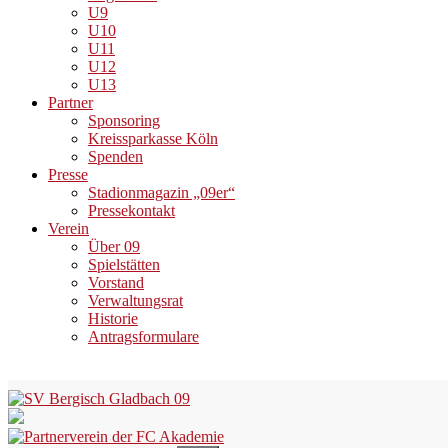
U9
U10
U11
U12
U13
Partner
Sponsoring
Kreissparkasse Köln
Spenden
Presse
Stadionmagazin „09er“
Pressekontakt
Verein
Über 09
Spielstätten
Vorstand
Verwaltungsrat
Historie
Antragsformulare
Skip
to
content