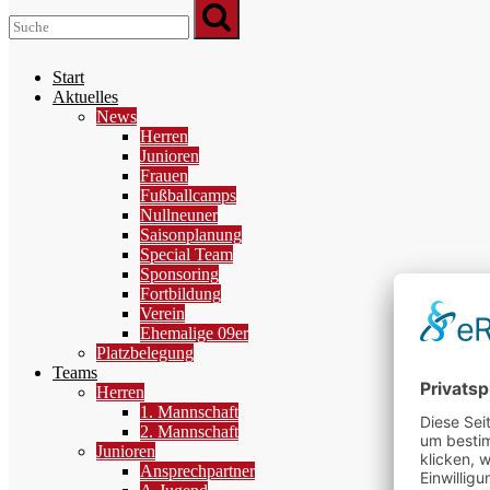
Start
Aktuelles
News
Herren
Junioren
Frauen
Fußballcamps
Nullneuner
Saisonplanung
Special Team
Sponsoring
Fortbildung
Verein
Ehemalige 09er
Platzbelegung
Teams
Herren
1. Mannschaft
2. Mannschaft
Junioren
Ansprechpartner