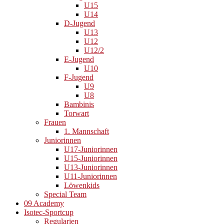
U15
U14
D-Jugend
U13
U12
U12/2
E-Jugend
U10
F-Jugend
U9
U8
Bambinis
Torwart
Frauen
1. Mannschaft
Juniorinnen
U17-Juniorinnen
U15-Juniorinnen
U13-Juniorinnen
U11-Juniorinnen
Löwenkids
Special Team
09 Academy
Isotec-Sportcup
Regularien