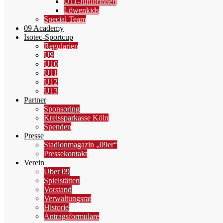
U11-Juniorinnen
Löwenkids
Special Team
09 Academy
Isotec-Sportcup
Regularien
U9
U10
U11
U12
U13
Partner
Sponsoring
Kreissparkasse Köln
Spenden
Presse
Stadionmagazin „09er“
Pressekontakt
Verein
Über 09
Spielstätten
Vorstand
Verwaltungsrat
Historie
Antragsformulare