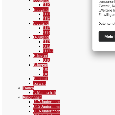
A-Jugend
U19
B-Jugend
U17
U16
C-Jugend
U15
U14
D-Jugend
U13
U12
U12/2
E-Jugend
U10
F-Jugend
U9
U8
Bambinis
Torwart
Frauen
1. Mannschaft
Juniorinnen
U17-Juniorinnen
U15-Juniorinnen
U13-Juniorinnen