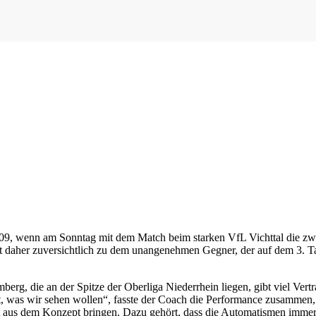
h 09, wenn am Sonntag mit dem Match beim starken VfL Vichttal die zwei
rt daher zuversichtlich zu dem unangenehmen Gegner, der auf dem 3. Ta
berg, die an der Spitze der Oberliga Niederrhein liegen, gibt viel Ve
t, was wir sehen wollen“, fasste der Coach die Performance zusammen, 
t aus dem Konzept bringen. Dazu gehört, dass die Automatismen immer b