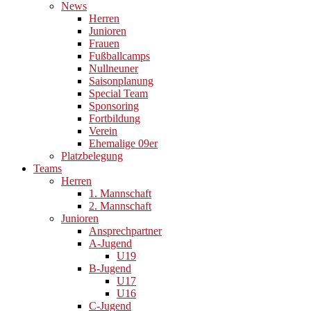
News
Herren
Junioren
Frauen
Fußballcamps
Nullneuner
Saisonplanung
Special Team
Sponsoring
Fortbildung
Verein
Ehemalige 09er
Platzbelegung
Teams
Herren
1. Mannschaft
2. Mannschaft
Junioren
Ansprechpartner
A-Jugend
U19
B-Jugend
U17
U16
C-Jugend