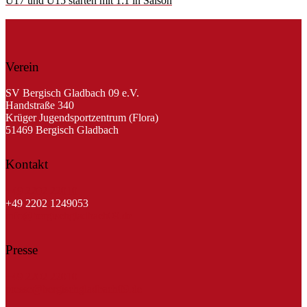
U17 und U15 starten mit 1:1 in Saison
Verein
SV Bergisch Gladbach 09 e.V.
Handstraße 340
Krüger Jugendsportzentrum (Flora)
51469 Bergisch Gladbach
Kontakt
+49 2202 22010
+49 2202 1249053
info@bergischgladbach09.de
Presse
+49 2202 22010
presse@bergischgladbach09.de