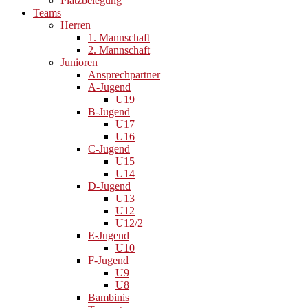
Platzbelegung
Teams
Herren
1. Mannschaft
2. Mannschaft
Junioren
Ansprechpartner
A-Jugend
U19
B-Jugend
U17
U16
C-Jugend
U15
U14
D-Jugend
U13
U12
U12/2
E-Jugend
U10
F-Jugend
U9
U8
Bambinis