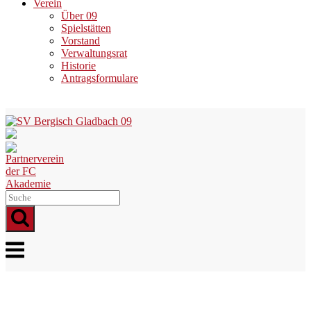
Verein
Über 09
Spielstätten
Vorstand
Verwaltungsrat
Historie
Antragsformulare
Skip
to
content
Menu