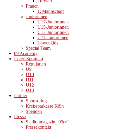
Torwart
Frauen
1. Mannschaft
Juniorinnen
U17-Juniorinnen
U15-Juniorinnen
U13-Juniorinnen
U11-Juniorinnen
Löwenkids
Special Team
09 Academy
Isotec-Sportcup
Regularien
U9
U10
U11
U12
U13
Partner
Sponsoring
Kreissparkasse Köln
Spenden
Presse
Stadionmagazin „09er“
Pressekontakt