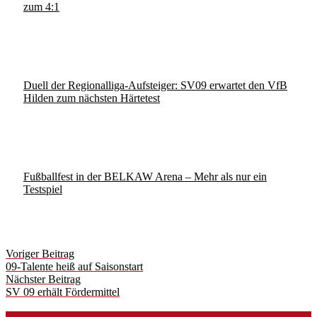
zum 4:1
Duell der Regionalliga-Aufsteiger: SV09 erwartet den VfB
Hilden zum nächsten Härtetest
Fußballfest in der BELKAW Arena – Mehr als nur ein
Testspiel
Post
Voriger Beitrag
navigation
09-Talente heiß auf Saisonstart
Nächster Beitrag
SV 09 erhält Fördermittel