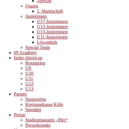
Torwart
Frauen
1. Mannschaft
Juniorinnen
U17-Juniorinnen
U15-Juniorinnen
U13-Juniorinnen
U11-Juniorinnen
Löwenkids
Special Team
09 Academy
Isotec-Sportcup
Regularien
U9
U10
U11
U12
U13
Partner
Sponsoring
Kreissparkasse Köln
Spenden
Presse
Stadionmagazin „09er“
Pressekontakt