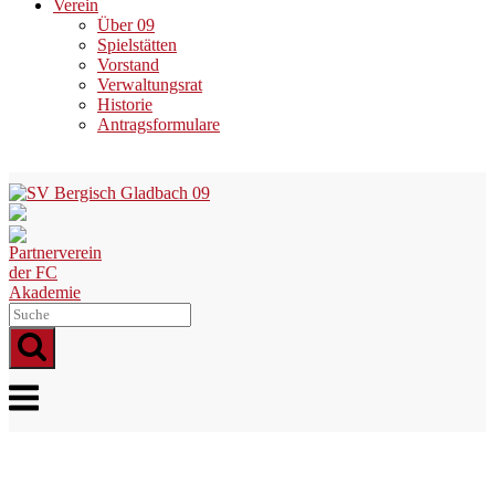
Verein
Über 09
Spielstätten
Vorstand
Verwaltungsrat
Historie
Antragsformulare
Skip
to
content
Menu