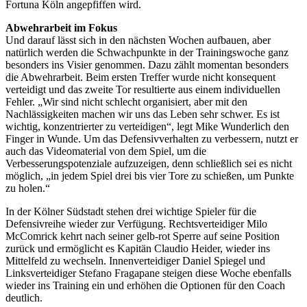
Fortuna Köln angepfiffen wird.
Abwehrarbeit im Fokus
Und darauf lässt sich in den nächsten Wochen aufbauen, aber
natürlich werden die Schwachpunkte in der Trainingswoche ganz
besonders ins Visier genommen. Dazu zählt momentan besonders
die Abwehrarbeit. Beim ersten Treffer wurde nicht konsequent
verteidigt und das zweite Tor resultierte aus einem individuellen
Fehler. „Wir sind nicht schlecht organisiert, aber mit den
Nachlässigkeiten machen wir uns das Leben sehr schwer. Es ist
wichtig, konzentrierter zu verteidigen“, legt Mike Wunderlich den
Finger in Wunde. Um das Defensivverhalten zu verbessern, nutzt er
auch das Videomaterial von dem Spiel, um die
Verbesserungspotenziale aufzuzeigen, denn schließlich sei es nicht
möglich, „in jedem Spiel drei bis vier Tore zu schießen, um Punkte
zu holen.“
In der Kölner Südstadt stehen drei wichtige Spieler für die
Defensivreihe wieder zur Verfügung. Rechtsverteidiger Milo
McComrick kehrt nach seiner gelb-rot Sperre auf seine Position
zurück und ermöglicht es Kapitän Claudio Heider, wieder ins
Mittelfeld zu wechseln. Innenverteidiger Daniel Spiegel und
Linksverteidiger Stefano Fragapane steigen diese Woche ebenfalls
wieder ins Training ein und erhöhen die Optionen für den Coach
deutlich.