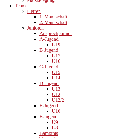
Platzbelegung
Teams
Herren
1. Mannschaft
2. Mannschaft
Junioren
Ansprechpartner
A-Jugend
U19
B-Jugend
U17
U16
C-Jugend
U15
U14
D-Jugend
U13
U12
U12/2
E-Jugend
U10
F-Jugend
U9
U8
Bambinis