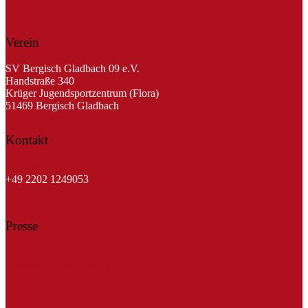
Verein
SV Bergisch Gladbach 09 e.V.
Handstraße 340
Krüger Jugendsportzentrum (Flora)
51469 Bergisch Gladbach
Kontakt
+49 2202 22010
+49 2202 1249053
info@bergischgladbach09.de
Presse
+49 2202 22010
presse@bergischgladbach09.de
Kreissparkasse Köln