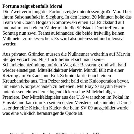
Fortuna zeigt ebenfalls Moral
Die Zweitvertretung der Fortuna zeigte unterdessen große Moral bei
ihrem Saisonauftakt in Siegburg. In den letzten 20 Minuten holte das
Team von Coach Bogdan Komorowski einen 1:3-Rückstand auf
und nahm noch einen Zähler mit in die Südstadt. Dort treffen am
Sonntag nun zwei Teams aufeinander, die beide freiwillig keinen
Millimeter zurückweichen. Es wird also interessant und intensiv
werden.
Aus privaten Gründen müssen die Nullneuner weiterhin auf Marvin
Steiger verzichten. Nils Lück befindet sich nach seiner
Schambeinentzündung auf dem Weg der Besserung und will bald
wieder einsteigen. Mittelfeldakteur Marvin Mundil fällt mit einer
Reizung am Fuß aus und Erik Schmidt kuriert noch einen
Kreuzbandriss aus. Tim Pelzer steht bald eine Knieoperation bevor,
um einen Knorpelschaden zu beheben. Mit Eray Sariaydin feierte
unterdessen ein weiterer Jugendkicker seine Mittelrheinliga-
Premiere. Der Mittelfeldspieler aus der U19 war schon im Pokal im
Einsatz und kam nun zu seinen ersten Meisterschaftsminuten. Damit
ist er der elfte Kicker im Kader, der beim SV 09 ausgebildet wurde,
was eine wirklich herausragende Quote ist.