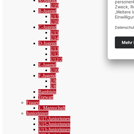
A-Jugend
U19
B-Jugend
U17
U16
C-Jugend
U15
U14
D-Jugend
U13
U12
U12/2
E-Jugend
U10
F-Jugend
U9
U8
Bambinis
Torwart
Frauen
1. Mannschaft
Juniorinnen
U17-Juniorinnen
U15-Juniorinnen
U13-Juniorinnen