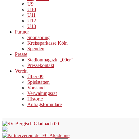
U9
U10
U11
U12
U13
Partner
Sponsoring
Kreissparkasse Köln
Spenden
Presse
Stadionmagazin „09er“
Pressekontakt
Verein
Über 09
Spielstätten
Vorstand
Verwaltungsrat
Historie
Antragsformulare
Skip
to
content