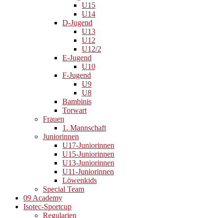
U15
U14
D-Jugend
U13
U12
U12/2
E-Jugend
U10
F-Jugend
U9
U8
Bambinis
Torwart
Frauen
1. Mannschaft
Juniorinnen
U17-Juniorinnen
U15-Juniorinnen
U13-Juniorinnen
U11-Juniorinnen
Löwenkids
Special Team
09 Academy
Isotec-Sportcup
Regularien