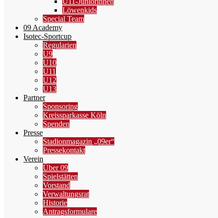
U11-Juniorinnen
Löwenkids
Special Team
09 Academy
Isotec-Sportcup
Regularien
U9
U10
U11
U12
U13
Partner
Sponsoring
Kreissparkasse Köln
Spenden
Presse
Stadionmagazin „09er“
Pressekontakt
Verein
Über 09
Spielstätten
Vorstand
Verwaltungsrat
Historie
Antragsformulare