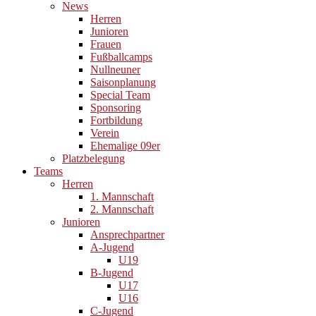
News
Herren
Junioren
Frauen
Fußballcamps
Nullneuner
Saisonplanung
Special Team
Sponsoring
Fortbildung
Verein
Ehemalige 09er
Platzbelegung
Teams
Herren
1. Mannschaft
2. Mannschaft
Junioren
Ansprechpartner
A-Jugend
U19
B-Jugend
U17
U16
C-Jugend