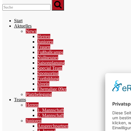
Start
Aktuelles
News
Herren
Junioren
Frauen
Fußballcamps
Nullneuner
Saisonplanung
Special Team
Sponsoring
Fortbildung
Verein
Ehemalige 09er
Platzbelegung
Teams
Herren
1. Mannschaft
2. Mannschaft
Junioren
Ansprechpartner