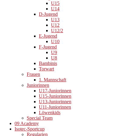
U15
U14
D-Jugend
U13
U12
U12/2
E-Jugend
U10
F-Jugend
U9
U8
Bambinis
Torwart
Frauen
1. Mannschaft
Juniorinnen
U17-Juniorinnen
U15-Juniorinnen
U13-Juniorinnen
U11-Juniorinnen
Löwenkids
Special Team
09 Academy
Isotec-Sportcup
Regularien