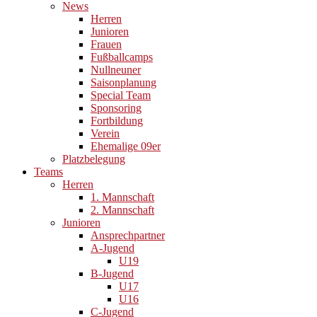
News
Herren
Junioren
Frauen
Fußballcamps
Nullneuner
Saisonplanung
Special Team
Sponsoring
Fortbildung
Verein
Ehemalige 09er
Platzbelegung
Teams
Herren
1. Mannschaft
2. Mannschaft
Junioren
Ansprechpartner
A-Jugend
U19
B-Jugend
U17
U16
C-Jugend