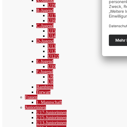
A-Jugend
U19
B-Jugend
U17
U16
C-Jugend
U15
U14
D-Jugend
U13
U12
U12/2
E-Jugend
U10
F-Jugend
U9
U8
Bambinis
Torwart
Frauen
1. Mannschaft
Juniorinnen
U17-Juniorinnen
U15-Juniorinnen
U13-Juniorinnen