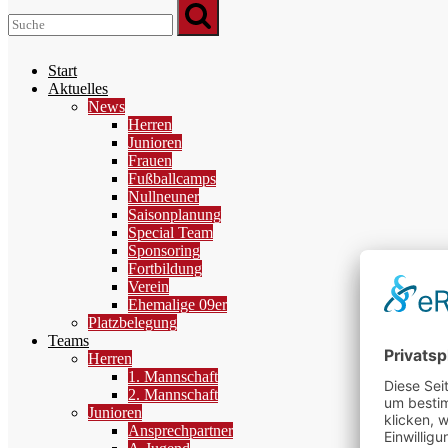
Start
Aktuelles
News
Herren
Junioren
Frauen
Fußballcamps
Nullneuner
Saisonplanung
Special Team
Sponsoring
Fortbildung
Verein
Ehemalige 09er
Platzbelegung
Teams
Herren
1. Mannschaft
2. Mannschaft
Junioren
Ansprechpartner