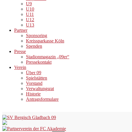
U9
U10
U11
U12
U13
Partner
Sponsoring
Kreissparkasse Köln
Spenden
Presse
Stadionmagazin „09er“
Pressekontakt
Verein
Über 09
Spielstätten
Vorstand
Verwaltungsrat
Historie
Antragsformulare
Skip
to
content