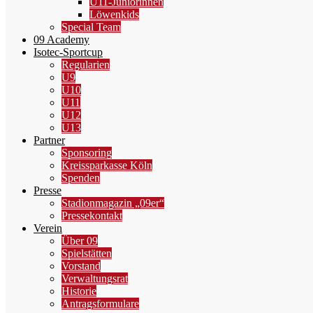
U11-Juniorinnen
Löwenkids
Special Team
09 Academy
Isotec-Sportcup
Regularien
U9
U10
U11
U12
U13
Partner
Sponsoring
Kreissparkasse Köln
Spenden
Presse
Stadionmagazin „09er“
Pressekontakt
Verein
Über 09
Spielstätten
Vorstand
Verwaltungsrat
Historie
Antragsformulare