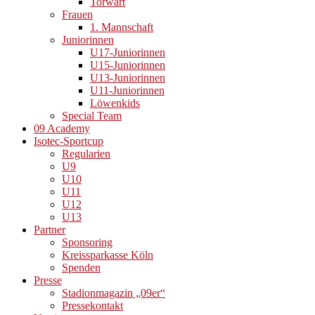
Torwart
Frauen
1. Mannschaft
Juniorinnen
U17-Juniorinnen
U15-Juniorinnen
U13-Juniorinnen
U11-Juniorinnen
Löwenkids
Special Team
09 Academy
Isotec-Sportcup
Regularien
U9
U10
U11
U12
U13
Partner
Sponsoring
Kreissparkasse Köln
Spenden
Presse
Stadionmagazin „09er“
Pressekontakt