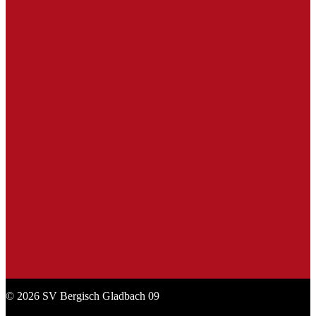
Fassbrause
Gaffel
SL Praxisbedarf
Sport Lavit
Stadt Bergisch Gladbach
© 2026 SV Bergisch Gladbach 09