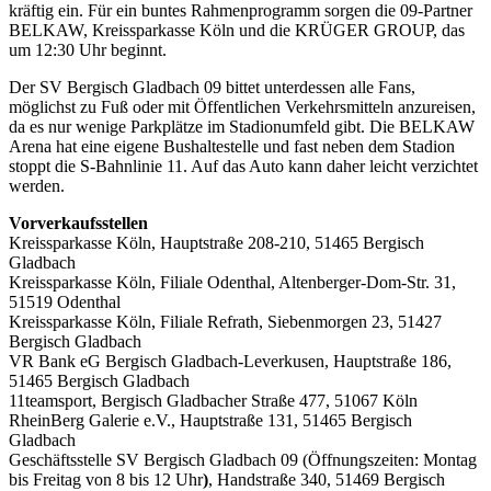
kräftig ein. Für ein buntes Rahmenprogramm sorgen die 09-Partner
BELKAW, Kreissparkasse Köln und die KRÜGER GROUP, das
um 12:30 Uhr beginnt.
Der SV Bergisch Gladbach 09 bittet unterdessen alle Fans,
möglichst zu Fuß oder mit Öffentlichen Verkehrsmitteln anzureisen,
da es nur wenige Parkplätze im Stadionumfeld gibt. Die BELKAW
Arena hat eine eigene Bushaltestelle und fast neben dem Stadion
stoppt die S-Bahnlinie 11. Auf das Auto kann daher leicht verzichtet
werden.
Vorverkaufsstellen
Kreissparkasse Köln, Hauptstraße 208-210, 51465 Bergisch
Gladbach
Kreissparkasse Köln, Filiale Odenthal, Altenberger-Dom-Str. 31,
51519 Odenthal
Kreissparkasse Köln, Filiale Refrath, Siebenmorgen 23, 51427
Bergisch Gladbach
VR Bank eG Bergisch Gladbach-Leverkusen, Hauptstraße 186,
51465 Bergisch Gladbach
11teamsport, Bergisch Gladbacher Straße 477, 51067 Köln
RheinBerg Galerie e.V., Hauptstraße 131, 51465 Bergisch
Gladbach
Geschäftsstelle SV Bergisch Gladbach 09 (Öffnungszeiten: Montag
bis Freitag von 8 bis 12 Uhr
)
, Handstraße 340, 51469 Bergisch