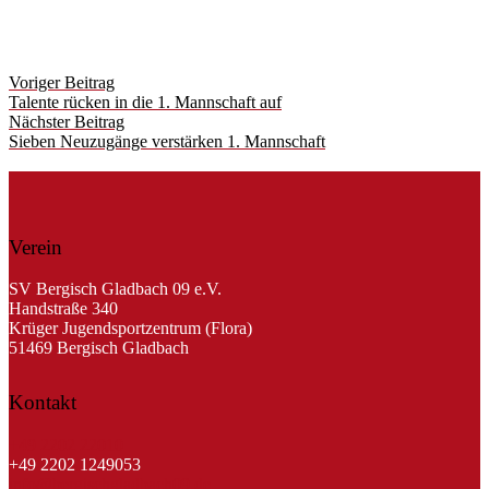
Post
Voriger Beitrag
navigation
Talente rücken in die 1. Mannschaft auf
Nächster Beitrag
Sieben Neuzugänge verstärken 1. Mannschaft
Verein
SV Bergisch Gladbach 09 e.V.
Handstraße 340
Krüger Jugendsportzentrum (Flora)
51469 Bergisch Gladbach
Kontakt
+49 2202 22010
+49 2202 1249053
info@bergischgladbach09.de