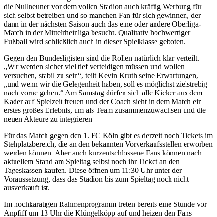
die Nullneuner vor dem vollen Stadion auch kräftig Werbung für
sich selbst betreiben und so manchen Fan für sich gewinnen, der
dann in der nächsten Saison auch das eine oder andere Oberliga-
Match in der Mittelrheinliga besucht. Qualitativ hochwertiger
Fußball wird schließlich auch in dieser Spielklasse geboten.
Gegen den Bundesligisten sind die Rollen natürlich klar verteilt.
„Wir werden sicher viel tief verteidigen müssen und wollen
versuchen, stabil zu sein“, teilt Kevin Kruth seine Erwartungen,
„und wenn wir die Gelegenheit haben, soll es möglichst zielstrebig
nach vorne gehen.“ Am Samstag dürfen sich alle Kicker aus dem
Kader auf Spielzeit freuen und der Coach sieht in dem Match ein
erstes großes Erlebnis, um als Team zusammenzuwachsen und die
neuen Akteure zu integrieren.
Für das Match gegen den 1. FC Köln gibt es derzeit noch Tickets im
Stehplatzbereich, die an den bekannten Vorverkaufsstellen erworben
werden können. Aber auch kurzentschlossene Fans können nach
aktuellem Stand am Spieltag selbst noch ihr Ticket an den
Tageskassen kaufen. Diese öffnen um 11:30 Uhr unter der
Voraussetzung, dass das Stadion bis zum Spieltag noch nicht
ausverkauft ist.
Im hochkarätigen Rahmenprogramm treten bereits eine Stunde vor
Anpfiff um 13 Uhr die Klüngelköpp auf und heizen den Fans