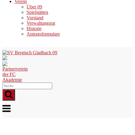
Verein
Über 09
Spielstätten
Vorstand
Verwaltungsrat
Historie
Antragsformulare
Skip
to
content
Menu