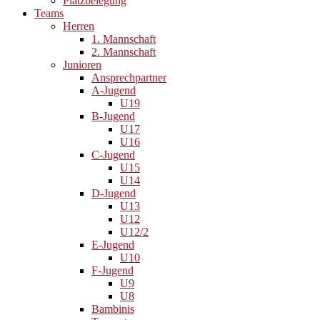
Platzbelegung
Teams
Herren
1. Mannschaft
2. Mannschaft
Junioren
Ansprechpartner
A-Jugend
U19
B-Jugend
U17
U16
C-Jugend
U15
U14
D-Jugend
U13
U12
U12/2
E-Jugend
U10
F-Jugend
U9
U8
Bambinis