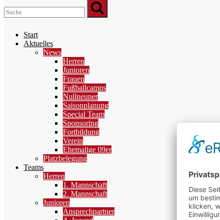
Start
Aktuelles
News
Herren
Junioren
Frauen
Fußballcamps
Nullneuner
Saisonplanung
Special Team
Sponsoring
Fortbildung
Verein
Ehemalige 09er
Platzbelegung
Teams
Herren
1. Mannschaft
2. Mannschaft
Junioren
Ansprechpartner