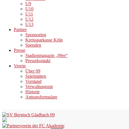
U9
U10
U11
U12
U13
Partner
Sponsoring
Kreissparkasse Köln
Spenden
Presse
Stadionmagazin „09er“
Pressekontakt
Verein
Über 09
Spielstätten
Vorstand
Verwaltungsrat
Historie
Antragsformulare
Skip
to
content