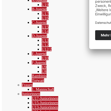
A-Jugend
U19
B-Jugend
U17
U16
C-Jugend
U15
U14
D-Jugend
U13
U12
U12/2
E-Jugend
U10
F-Jugend
U9
U8
Bambinis
Torwart
Frauen
1. Mannschaft
Juniorinnen
U17-Juniorinnen
U15-Juniorinnen
U13-Juniorinnen