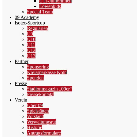
U11-Juniorinnen
Löwenkids
Special Team
09 Academy
Isotec-Sportcup
Regularien
U9
U10
U11
U12
U13
Partner
Sponsoring
Kreissparkasse Köln
Spenden
Presse
Stadionmagazin „09er“
Pressekontakt
Verein
Über 09
Spielstätten
Vorstand
Verwaltungsrat
Historie
Antragsformulare