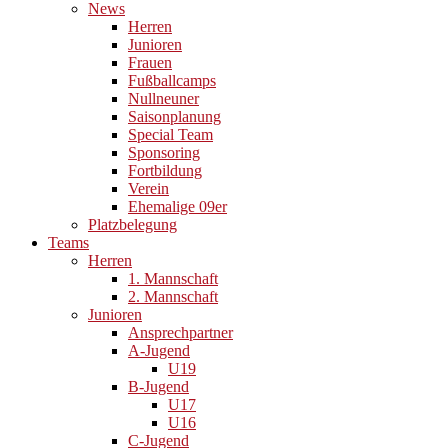
News
Herren
Junioren
Frauen
Fußballcamps
Nullneuner
Saisonplanung
Special Team
Sponsoring
Fortbildung
Verein
Ehemalige 09er
Platzbelegung
Teams
Herren
1. Mannschaft
2. Mannschaft
Junioren
Ansprechpartner
A-Jugend
U19
B-Jugend
U17
U16
C-Jugend