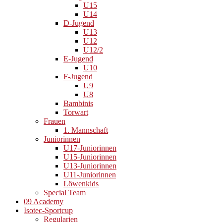
U15
U14
D-Jugend
U13
U12
U12/2
E-Jugend
U10
F-Jugend
U9
U8
Bambinis
Torwart
Frauen
1. Mannschaft
Juniorinnen
U17-Juniorinnen
U15-Juniorinnen
U13-Juniorinnen
U11-Juniorinnen
Löwenkids
Special Team
09 Academy
Isotec-Sportcup
Regularien