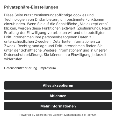
Scroll
to
top