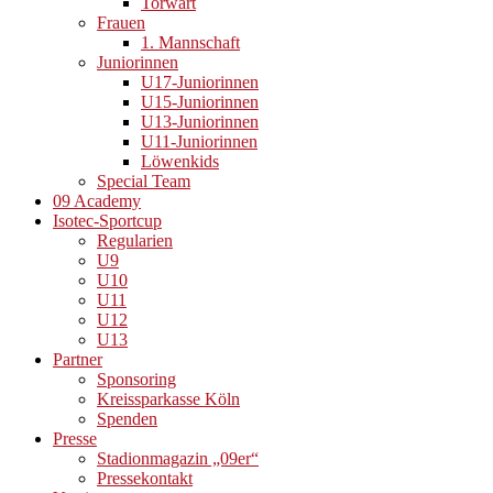
Torwart
Frauen
1. Mannschaft
Juniorinnen
U17-Juniorinnen
U15-Juniorinnen
U13-Juniorinnen
U11-Juniorinnen
Löwenkids
Special Team
09 Academy
Isotec-Sportcup
Regularien
U9
U10
U11
U12
U13
Partner
Sponsoring
Kreissparkasse Köln
Spenden
Presse
Stadionmagazin „09er“
Pressekontakt