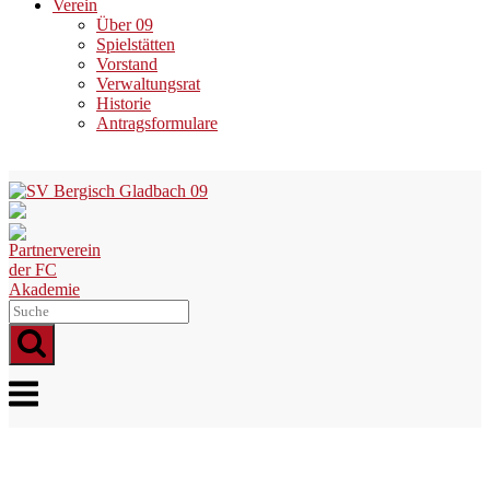
Verein
Über 09
Spielstätten
Vorstand
Verwaltungsrat
Historie
Antragsformulare
Skip
to
content
Menu