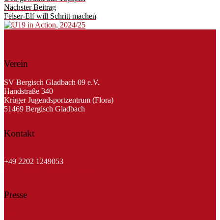
Nächster Beitrag
Felser-Elf will Schritt machen
Verein
SV Bergisch Gladbach 09 e.V.
Handstraße 340
Krüger Jugendsportzentrum (Flora)
51469 Bergisch Gladbach
Kontakt
+49 2202 22010
+49 2202 1249053
info@bergischgladbach09.de
Presse
+49 2202 22010