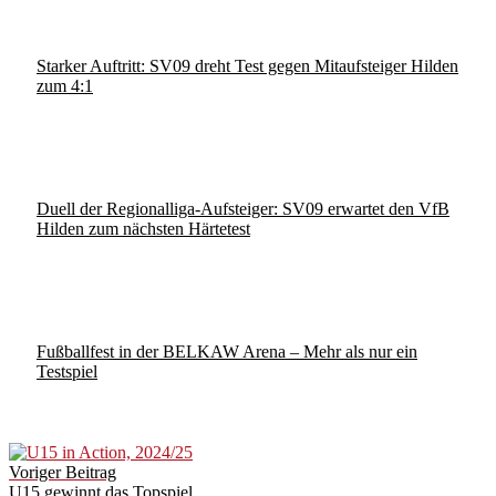
Starker Auftritt: SV09 dreht Test gegen Mitaufsteiger Hilden
zum 4:1
Duell der Regionalliga-Aufsteiger: SV09 erwartet den VfB
Hilden zum nächsten Härtetest
Fußballfest in der BELKAW Arena – Mehr als nur ein
Testspiel
Post
Voriger Beitrag
navigation
U15 gewinnt das Topspiel