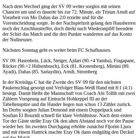
Nach dem Wechsel ging der SV 09 weiter sorglos mit seinen
Chancen um und es dauerte bis zur 72. Minute, als Tristan Arndt auf
Vorarbeit von Mo Dahas das 2:0 erzielte und für die
Vorentscheidung sorgte. In der Nachspielzeit gelang den Hausherren
noch der Anschlusstreffer, doch direkt nach Wiederanpfiff beendete
der Schiri das Match und die drei Punkte wanderten auf das Konto
der Nullneuner.
Nächsten Sonntag geht es weiter beim FC Schafhausen.
SV 09: Hasenbein, Lück, Steiger, Ajdari (90.+4 Yamba), Fragapane,
Rücker (90.+2 Hülsenbusch), Eck (81. Kronenberg), Mimini (89.
Ayadi), Dahas (85. Sariaydin), Arndt, Stromberg
In der Kreisliga C hat die Zweite des SV 09 für den nächsten
Paukenschlag gesorgt und Verfolger Blau-Weiß Hand mit 8:1 (4:1)
besiegt. Damit bleibt die Mannschaft von Coach Abi Tollih mit zwei
Zählern Vorsprung auf Eintracht Hohkeppel III an der
Tabellenspitze und die Hander liegen nun schon 13 Zähler zurück.
Im Derby sorgten Julian Demond mit einem Doppelpack und
Soufian El Bouzidi schnell für klare Verhältnisse. Nach dem ersten
Tor der Gäste stellte Eray Ok den alten Abstand noch vor der Pause
wieder her. Im zweiten Durchgang erhöhte zunächst Fljorim Ljura
und mit einem Hattrick machte Eray Ok dann endgültig den Deckel
auf das Match.