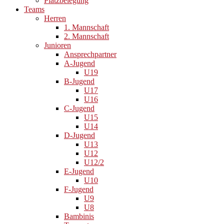
Platzbelegung
Teams
Herren
1. Mannschaft
2. Mannschaft
Junioren
Ansprechpartner
A-Jugend
U19
B-Jugend
U17
U16
C-Jugend
U15
U14
D-Jugend
U13
U12
U12/2
E-Jugend
U10
F-Jugend
U9
U8
Bambinis