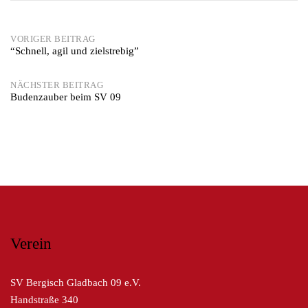
Post
VORIGER BEITRAG
“Schnell, agil und zielstrebig”
navigation
NÄCHSTER BEITRAG
Budenzauber beim SV 09
Verein
SV Bergisch Gladbach 09 e.V.
Handstraße 340