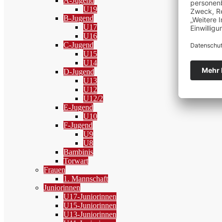
A-Jugend
U19
B-Jugend
U17
U16
C-Jugend
U15
U14
D-Jugend
U13
U12
U12/2
E-Jugend
U10
F-Jugend
U9
U8
Bambinis
Torwart
Frauen
1. Mannschaft
Juniorinnen
U17-Juniorinnen
U15-Juniorinnen
U13-Juniorinnen