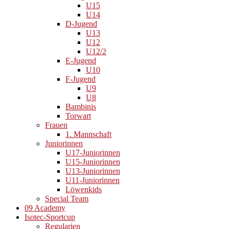
U15
U14
D-Jugend
U13
U12
U12/2
E-Jugend
U10
F-Jugend
U9
U8
Bambinis
Torwart
Frauen
1. Mannschaft
Juniorinnen
U17-Juniorinnen
U15-Juniorinnen
U13-Juniorinnen
U11-Juniorinnen
Löwenkids
Special Team
09 Academy
Isotec-Sportcup
Regularien