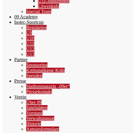
U11-Juniorinnen
Löwenkids
Special Team
09 Academy
Isotec-Sportcup
Regularien
U9
U10
U11
U12
U13
Partner
Sponsoring
Kreissparkasse Köln
Spenden
Presse
Stadionmagazin „09er“
Pressekontakt
Verein
Über 09
Spielstätten
Vorstand
Verwaltungsrat
Historie
Antragsformulare