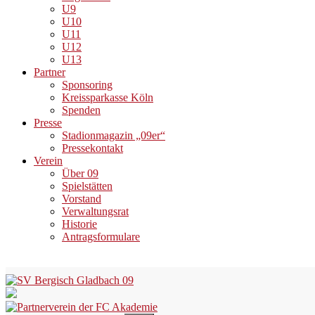
U9
U10
U11
U12
U13
Partner
Sponsoring
Kreissparkasse Köln
Spenden
Presse
Stadionmagazin „09er“
Pressekontakt
Verein
Über 09
Spielstätten
Vorstand
Verwaltungsrat
Historie
Antragsformulare
Skip
to
content