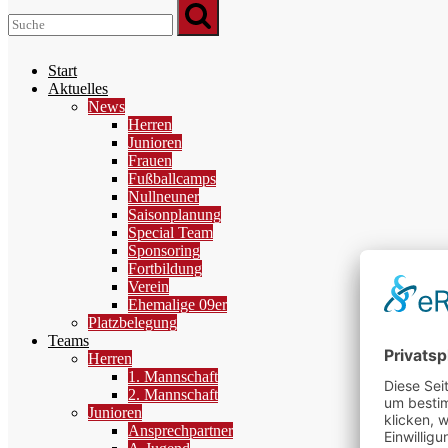
Start
Aktuelles
News
Herren
Junioren
Frauen
Fußballcamps
Nullneuner
Saisonplanung
Special Team
Sponsoring
Fortbildung
Verein
Ehemalige 09er
Platzbelegung
Teams
Herren
1. Mannschaft
2. Mannschaft
Junioren
Ansprechpartner