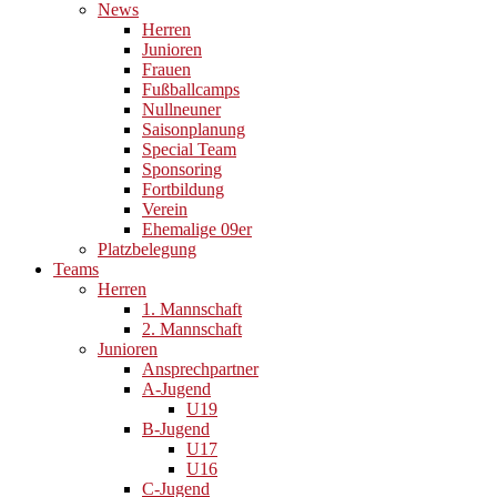
News
Herren
Junioren
Frauen
Fußballcamps
Nullneuner
Saisonplanung
Special Team
Sponsoring
Fortbildung
Verein
Ehemalige 09er
Platzbelegung
Teams
Herren
1. Mannschaft
2. Mannschaft
Junioren
Ansprechpartner
A-Jugend
U19
B-Jugend
U17
U16
C-Jugend