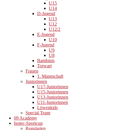
U15
U14
D-Jugend
U13
U12
U12/2
E-Jugend
U10
F-Jugend
U9
U8
Bambinis
Torwart
Frauen
1. Mannschaft
Juniorinnen
U17-Juniorinnen
U15-Juniorinnen
U13-Juniorinnen
U11-Juniorinnen
Löwenkids
Special Team
09 Academy
Isotec-Sportcup
Regularien