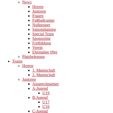
News
Herren
Junioren
Frauen
Fußballcamps
Nullneuner
Saisonplanung
Special Team
Sponsoring
Fortbildung
Verein
Ehemalige 09er
Platzbelegung
Teams
Herren
1. Mannschaft
2. Mannschaft
Junioren
Ansprechpartner
A-Jugend
U19
B-Jugend
U17
U16
C-Jugend