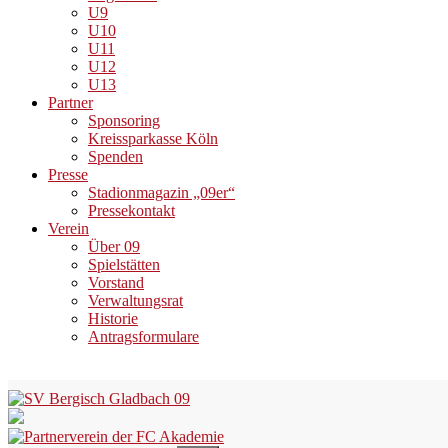
U9
U10
U11
U12
U13
Partner
Sponsoring
Kreissparkasse Köln
Spenden
Presse
Stadionmagazin „09er“
Pressekontakt
Verein
Über 09
Spielstätten
Vorstand
Verwaltungsrat
Historie
Antragsformulare
Skip
to
content