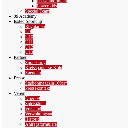
U11-Juniorinnen
Löwenkids
Special Team
09 Academy
Isotec-Sportcup
Regularien
U9
U10
U11
U12
U13
Partner
Sponsoring
Kreissparkasse Köln
Spenden
Presse
Stadionmagazin „09er“
Pressekontakt
Verein
Über 09
Spielstätten
Vorstand
Verwaltungsrat
Historie
Antragsformulare