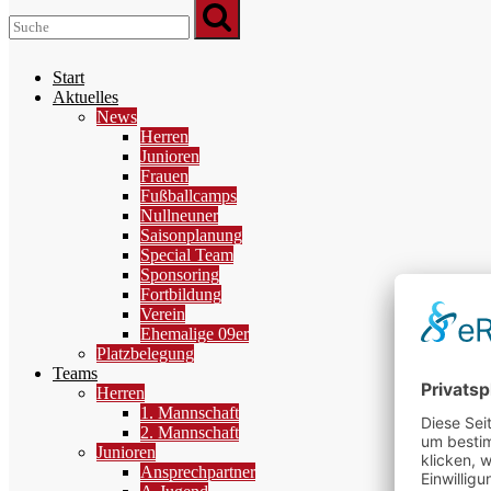
Start
Aktuelles
News
Herren
Junioren
Frauen
Fußballcamps
Nullneuner
Saisonplanung
Special Team
Sponsoring
Fortbildung
Verein
Ehemalige 09er
Platzbelegung
Teams
Herren
1. Mannschaft
2. Mannschaft
Junioren
Ansprechpartner