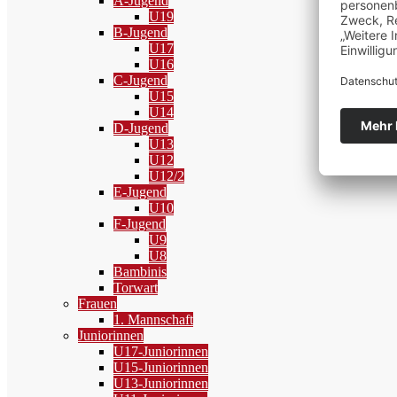
A-Jugend
U19
B-Jugend
U17
U16
C-Jugend
U15
U14
D-Jugend
U13
U12
U12/2
E-Jugend
U10
F-Jugend
U9
U8
Bambinis
Torwart
Frauen
1. Mannschaft
Juniorinnen
U17-Juniorinnen
U15-Juniorinnen
U13-Juniorinnen