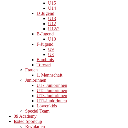
U15
U14
D-Jugend
U13
U12
U12/2
E-Jugend
U10
F-Jugend
U9
U8
Bambinis
Torwart
Frauen
1. Mannschaft
Juniorinnen
U17-Juniorinnen
U15-Juniorinnen
U13-Juniorinnen
U11-Juniorinnen
Löwenkids
Special Team
09 Academy
Isotec-Sportcup
Regularien