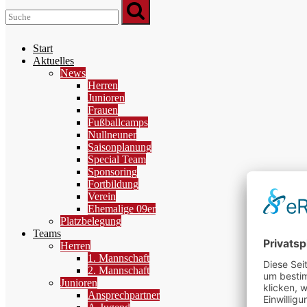
Start
Aktuelles
News
Herren
Junioren
Frauen
Fußballcamps
Nullneuner
Saisonplanung
Special Team
Sponsoring
Fortbildung
Verein
Ehemalige 09er
Platzbelegung
Teams
Herren
1. Mannschaft
2. Mannschaft
Junioren
Ansprechpartner