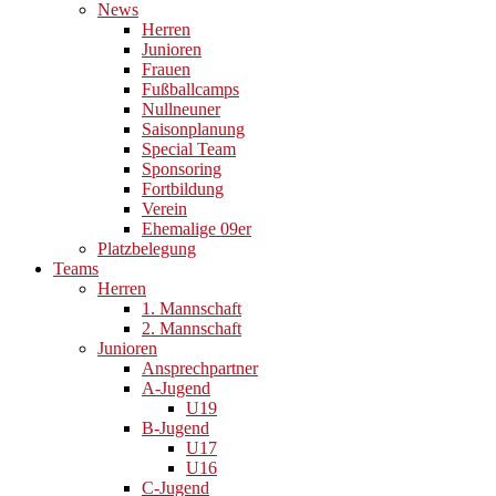
News
Herren
Junioren
Frauen
Fußballcamps
Nullneuner
Saisonplanung
Special Team
Sponsoring
Fortbildung
Verein
Ehemalige 09er
Platzbelegung
Teams
Herren
1. Mannschaft
2. Mannschaft
Junioren
Ansprechpartner
A-Jugend
U19
B-Jugend
U17
U16
C-Jugend