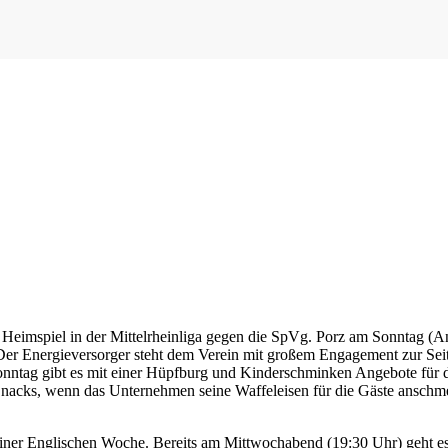
spiel in der Mittelrheinliga gegen die SpVg. Porz am Sonntag (Anpf
. Der Energieversorger steht dem Verein mit großem Engagement zur Seit
ntag gibt es mit einer Hüpfburg und Kinderschminken Angebote für di
 Snacks, wenn das Unternehmen seine Waffeleisen für die Gäste anschm
einer Englischen Woche. Bereits am Mittwochabend (19:30 Uhr) geht e