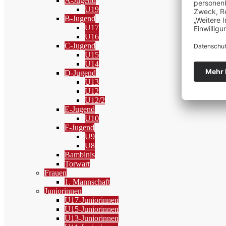
A-Jugend
U19
B-Jugend
U17
U16
C-Jugend
U15
U14
D-Jugend
U13
U12
U12/2
E-Jugend
U10
F-Jugend
U9
U8
Bambinis
Torwart
Frauen
1. Mannschaft
Juniorinnen
U17-Juniorinnen
U15-Juniorinnen
U13-Juniorinnen