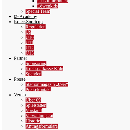
U11-Juniorinnen
Löwenkids
Special Team
09 Academy
Isotec-Sportcup
Regularien
U9
U10
U11
U12
U13
Partner
Sponsoring
Kreissparkasse Köln
Spenden
Presse
Stadionmagazin „09er“
Pressekontakt
Verein
Über 09
Spielstätten
Vorstand
Verwaltungsrat
Historie
Antragsformulare