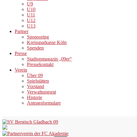
U9
U10
U11
U12
U13
Partner
Sponsoring
Kreissparkasse Köln
Spenden
Presse
Stadionmagazin „09er“
Pressekontakt
Verein
Über 09
Spielstätten
Vorstand
Verwaltungsrat
Historie
Antragsformulare
Skip
to
content