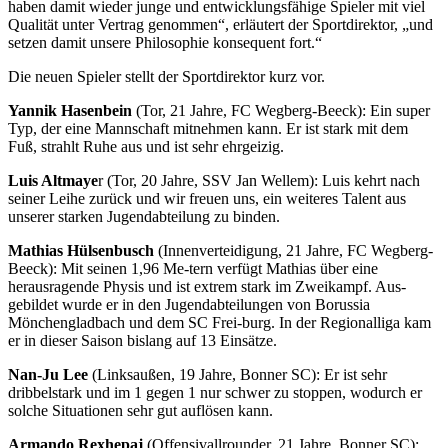
haben damit wieder junge und entwicklungsfähige Spieler mit viel
Qualität unter Vertrag genommen“, erläutert der Sportdirektor, „und
setzen damit unsere Philosophie konsequent fort.“
Die neuen Spieler stellt der Sportdirektor kurz vor.
Yannik Hasenbein
(Tor, 21 Jahre, FC Wegberg-Beeck): Ein super
Typ, der eine Mannschaft mitnehmen kann. Er ist stark mit dem
Fuß, strahlt Ruhe aus und ist sehr ehrgeizig.
Luis Altmaye
r (Tor, 20 Jahre, SSV Jan Wellem): Luis kehrt nach
seiner Leihe zurück und wir freuen uns, ein weiteres Talent aus
unserer starken Jugendabteilung zu binden.
Mathias Hülsenbusch
(Innenverteidigung, 21 Jahre, FC Wegberg-
Beeck): Mit seinen 1,96 Me-tern verfügt Mathias über eine
herausragende Physis und ist extrem stark im Zweikampf. Aus-
gebildet wurde er in den Jugendabteilungen von Borussia
Mönchengladbach und dem SC Frei-burg. In der Regionalliga kam
er in dieser Saison bislang auf 13 Einsätze.
Nan-Ju Lee
(Linksaußen, 19 Jahre, Bonner SC): Er ist sehr
dribbelstark und im 1 gegen 1 nur schwer zu stoppen, wodurch er
solche Situationen sehr gut auflösen kann.
Armando Rexhepaj
(Offensivallrounder, 21 Jahre, Bonner SC):