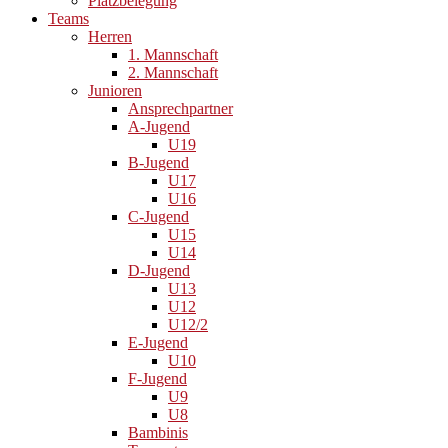
Platzbelegung
Teams
Herren
1. Mannschaft
2. Mannschaft
Junioren
Ansprechpartner
A-Jugend
U19
B-Jugend
U17
U16
C-Jugend
U15
U14
D-Jugend
U13
U12
U12/2
E-Jugend
U10
F-Jugend
U9
U8
Bambinis