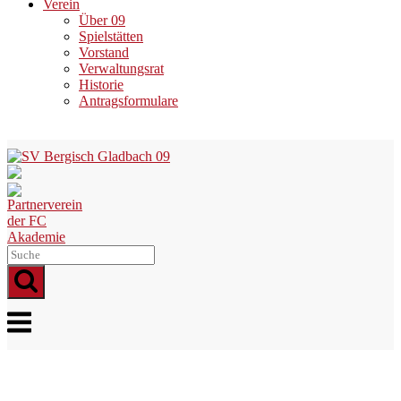
Verein
Über 09
Spielstätten
Vorstand
Verwaltungsrat
Historie
Antragsformulare
Skip
to
content
Menu