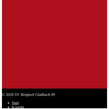
Gaffel
SL Praxisbedarf
Sport Lavit
Stadt Bergisch Gladbach
© 2026 SV Bergisch Gladbach 09
Start
Kontakt