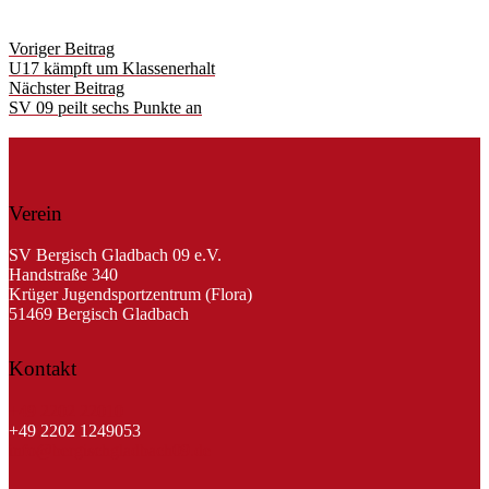
Post
Voriger Beitrag
navigation
U17 kämpft um Klassenerhalt
Nächster Beitrag
SV 09 peilt sechs Punkte an
Verein
SV Bergisch Gladbach 09 e.V.
Handstraße 340
Krüger Jugendsportzentrum (Flora)
51469 Bergisch Gladbach
Kontakt
+49 2202 22010
+49 2202 1249053
info@bergischgladbach09.de