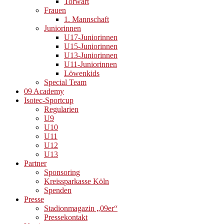
Torwart
Frauen
1. Mannschaft
Juniorinnen
U17-Juniorinnen
U15-Juniorinnen
U13-Juniorinnen
U11-Juniorinnen
Löwenkids
Special Team
09 Academy
Isotec-Sportcup
Regularien
U9
U10
U11
U12
U13
Partner
Sponsoring
Kreissparkasse Köln
Spenden
Presse
Stadionmagazin „09er“
Pressekontakt