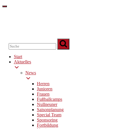
Start
Aktuelles
News
Herren
Junioren
Frauen
Fußballcamps
Nullneuner
Saisonplanung
Special Team
Sponsoring
Fortbildung