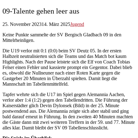
09-Talente gehen leer aus
25. November 2023
14. März 2025
Jugend
Keine Punkte sammelte der SV Bergisch Gladbach 09 in den
Mittelrheinligen.
Die U19 verlor mit 0:1 (0:0) beim SV Deutz 05. In der ersten
Halbzeit neutralisierten sich die Teams und das Match bot kaum
Highlights. Nach der Pause leistete sich die Elf von Coach Tobias
Felser einen Fehler und kassierte prompt ein Gegentor. Dabei blieb
es, obwohl die Nullneuner nach einer Roten Karte gegen die
Gastgeber 20 Minuten in Überzahl spielten. Damit liegt die
Mannschaft im Tabellenmittelfeld.
Tapfer wehrte sich die U17 im Spiel gegen Alemannia Aachen,
verlor aber 1:4 (1:2) gegen den Tabellendritten. Die Führung der
Kaiserstädter glich Devin Dylonsek (Bild) in der 25. Minute
postwendend aus. Die Alemannia zeigte sich aber stabil und ging
bald darauf erneut in Führung. In den zweiten 40 Minuten machten
die Gäste dann mit zwei weiteren Treffern in der 59. und 77. Minute
alles klar. Damit bleibt der SV 09 Tabellenschlusslicht.