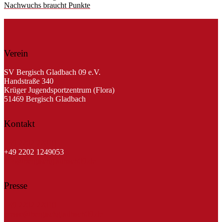
Nachwuchs braucht Punkte
Verein
SV Bergisch Gladbach 09 e.V.
Handstraße 340
Krüger Jugendsportzentrum (Flora)
51469 Bergisch Gladbach
Kontakt
+49 2202 22010
+49 2202 1249053
info@bergischgladbach09.de
Presse
+49 2202 22010
presse@bergischgladbach09.de