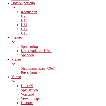
Isotec-Sportcup
Regularien
U9
U10
U11
U12
U13
Partner
Sponsoring
Kreissparkasse Köln
Spenden
Presse
Stadionmagazin „09er“
Pressekontakt
Verein
Über 09
Spielstätten
Vorstand
Verwaltungsrat
Historie