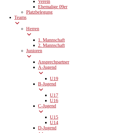
Verein
Ehemalige 09er
Platzbelegung
Teams
Herren
1. Mannschaft
2. Mannschaft
Junioren
Ansprechpartner
A-Jugend
U19
B-Jugend
U17
U16
C-Jugend
U15
U14
D-Jugend