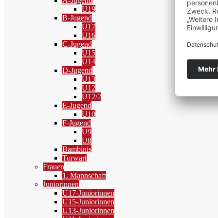
A-Jugend
U19
B-Jugend
U17
U16
C-Jugend
U15
U14
D-Jugend
U13
U12
U12/2
E-Jugend
U10
F-Jugend
U9
U8
Bambinis
Torwart
Frauen
1. Mannschaft
Juniorinnen
U17-Juniorinnen
U15-Juniorinnen
U13-Juniorinnen