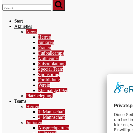
Start
Aktuelles
News
Herren
Junioren
Frauen
Fußballcamps
Nullneuner
Saisonplanung
Special Team
Sponsoring
Fortbildung
Verein
Ehemalige 09er
Platzbelegung
Teams
Herren
1. Mannschaft
2. Mannschaft
Junioren
Ansprechpartner