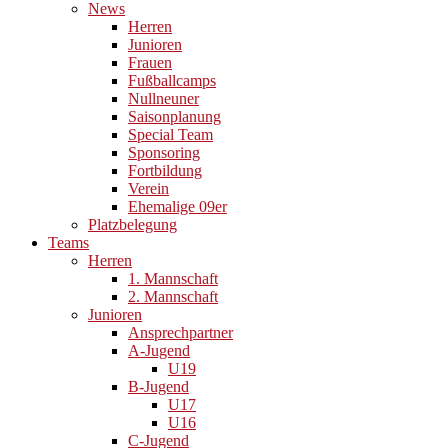
News
Herren
Junioren
Frauen
Fußballcamps
Nullneuner
Saisonplanung
Special Team
Sponsoring
Fortbildung
Verein
Ehemalige 09er
Platzbelegung
Teams
Herren
1. Mannschaft
2. Mannschaft
Junioren
Ansprechpartner
A-Jugend
U19
B-Jugend
U17
U16
C-Jugend