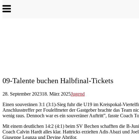
Menu
09-Talente buchen Halbfinal-Tickets
28. September 2023
18. März 2025
Jugend
Einen souveränen 3:1 (3:1)-Sieg fuhr die U19 im Kreispokal-Viertelf
Anschlusstreffer per Foulelfmeter der Gastgeber brachte das Team nic
wenig raus. Dennoch war es ein souveräner Auftritt”, fasste Coach T
Mit einem deutlichen 14:2 (4:1) beim SV Bechen schafften die B-Jun
Coach Calvin Hardt alles klar. Hattricks erzielten Adis Abazi und J
Giuseppe Leanza und Devine Abrifor.