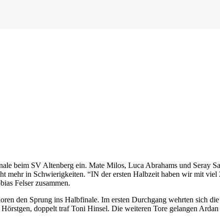
inale beim SV Altenberg ein. Mate Milos, Luca Abrahams und Seray Sar
ht mehr in Schwierigkeiten. “IN der ersten Halbzeit haben wir mit viel 
obias Felser zusammen.
ioren den Sprung ins Halbfinale. Im ersten Durchgang wehrten sich di
oel Hörstgen, doppelt traf Toni Hinsel. Die weiteren Tore gelangen A