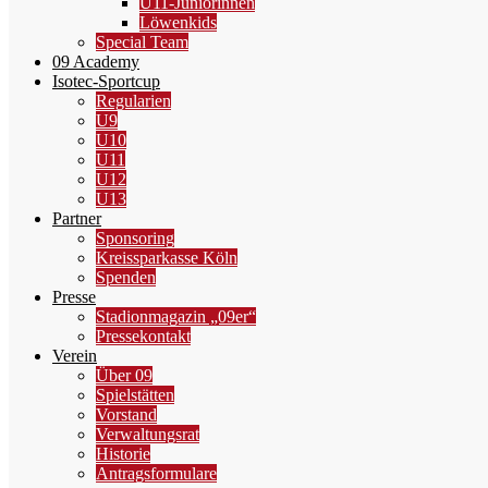
U11-Juniorinnen
Löwenkids
Special Team
09 Academy
Isotec-Sportcup
Regularien
U9
U10
U11
U12
U13
Partner
Sponsoring
Kreissparkasse Köln
Spenden
Presse
Stadionmagazin „09er“
Pressekontakt
Verein
Über 09
Spielstätten
Vorstand
Verwaltungsrat
Historie
Antragsformulare