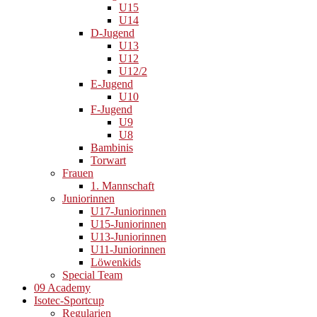
U15
U14
D-Jugend
U13
U12
U12/2
E-Jugend
U10
F-Jugend
U9
U8
Bambinis
Torwart
Frauen
1. Mannschaft
Juniorinnen
U17-Juniorinnen
U15-Juniorinnen
U13-Juniorinnen
U11-Juniorinnen
Löwenkids
Special Team
09 Academy
Isotec-Sportcup
Regularien