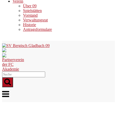
Verein
Über 09
Spielstätten
Vorstand
Verwaltungsrat
Historie
Antragsformulare
Skip
to
content
Menu