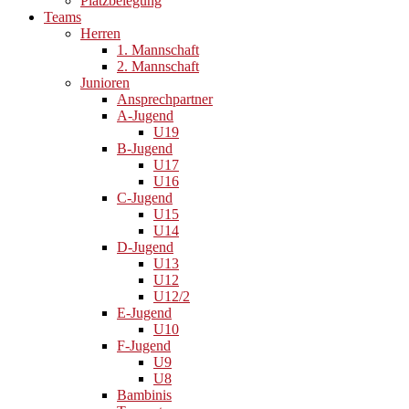
Platzbelegung
Teams
Herren
1. Mannschaft
2. Mannschaft
Junioren
Ansprechpartner
A-Jugend
U19
B-Jugend
U17
U16
C-Jugend
U15
U14
D-Jugend
U13
U12
U12/2
E-Jugend
U10
F-Jugend
U9
U8
Bambinis