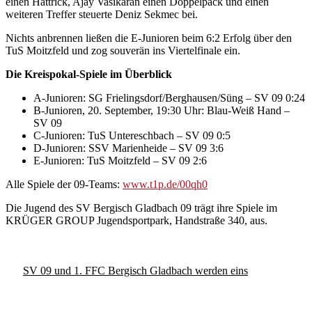
einen Hattrick, Ajay Vasikaran einen Doppelpack und einen
weiteren Treffer steuerte Deniz Sekmec bei.
Nichts anbrennen ließen die E-Junioren beim 6:2 Erfolg über den
TuS Moitzfeld und zog souverän ins Viertelfinale ein.
Die Kreispokal-Spiele im Überblick
A-Junioren: SG Frielingsdorf/Berghausen/Süng – SV 09 0:24
B-Junioren, 20. September, 19:30 Uhr: Blau-Weiß Hand –
SV 09
C-Junioren: TuS Untereschbach – SV 09 0:5
D-Junioren: SSV Marienheide – SV 09 3:6
E-Junioren: TuS Moitzfeld – SV 09 2:6
Alle Spiele der 09-Teams:
www.t1p.de/00qh0
Die Jugend des SV Bergisch Gladbach 09 trägt ihre Spiele im
KRÜGER GROUP Jugendsportpark, Handstraße 340, aus.
SV 09 und 1. FFC Bergisch Gladbach werden eins