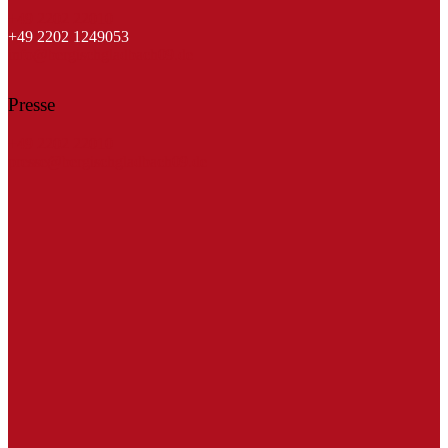
+49 2202 22010
+49 2202 1249053
info@bergischgladbach09.de
Presse
+49 2202 22010
presse@bergischgladbach09.de
Kreissparkasse Köln
ICS Druck
SteinGruppe
reloga