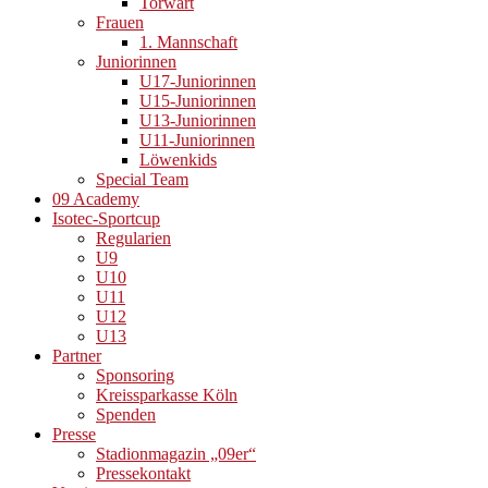
Torwart
Frauen
1. Mannschaft
Juniorinnen
U17-Juniorinnen
U15-Juniorinnen
U13-Juniorinnen
U11-Juniorinnen
Löwenkids
Special Team
09 Academy
Isotec-Sportcup
Regularien
U9
U10
U11
U12
U13
Partner
Sponsoring
Kreissparkasse Köln
Spenden
Presse
Stadionmagazin „09er“
Pressekontakt