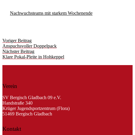
Nachwuchsteams mit starkem Wochenende
Post
Voriger Beitrag
navigation
Anspuchsvoller Doppelpack
Nächster Beitrag
Klare Pokal-Pleite in Hohkeppel
Verein
SV Bergisch Gladbach 09 e.V.
Handstraße 340
Krüger Jugendsportzentrum (Flora)
51469 Bergisch Gladbach
Kontakt